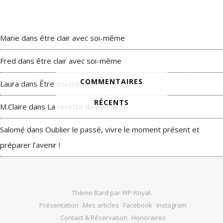
Marie
dans
être clair avec soi-même
Fred
dans
être clair avec soi-même
COMMENTAIRES
Laura
dans
Être soi-même
RÉCENTS
M.Claire
dans
La recette du bonheur…
Salomé
dans
Oublier le passé, vivre le moment présent et
préparer l’avenir !
Thème Bard par
WP Royal
.
Présentation
Mes articles
Facebook
Instagram
Contact & Réservation
Honoraires