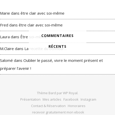
Marie
dans
être clair avec soi-même
Fred
dans
être clair avec soi-même
COMMENTAIRES
Laura
dans
Être soi-même
RÉCENTS
M.Claire
dans
La recette du bonheur…
Salomé
dans
Oublier le passé, vivre le moment présent et
préparer l’avenir !
Thème Bard par
WP Royal
.
Présentation
Mes articles
Facebook
Instagram
Contact & Réservation
Honoraires
recevoir gratuitement mon ebook