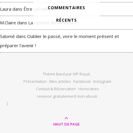
COMMENTAIRES
Laura
dans
Être soi-même
RÉCENTS
M.Claire
dans
La recette du bonheur…
Salomé
dans
Oublier le passé, vivre le moment présent et
préparer l’avenir !
Thème Bard par
WP Royal
.
Présentation
Mes articles
Facebook
Instagram
Contact & Réservation
Honoraires
recevoir gratuitement mon ebook
HAUT DE PAGE