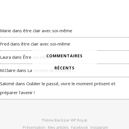
Marie
dans
être clair avec soi-même
Fred
dans
être clair avec soi-même
COMMENTAIRES
Laura
dans
Être soi-même
RÉCENTS
M.Claire
dans
La recette du bonheur…
Salomé
dans
Oublier le passé, vivre le moment présent et
préparer l’avenir !
Thème Bard par
WP Royal
.
Présentation
Mes articles
Facebook
Instagram